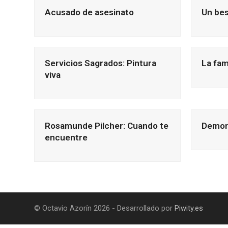
Acusado de asesinato
Un bes
Servicios Sagrados: Pintura
La fami
viva
Rosamunde Pilcher: Cuando te
Demon
encuentre
© Octavio Azorín 2026 - Desarrollado por
Piwity.es